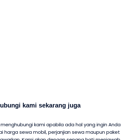
ubungi kami sekarang juga
 menghubungi kami apabila ada hal yang ingin Anda
 harga sewa mobil, perjanjian sewa maupun paket
tawarkan. Kami akan dengan senang hati menjawab