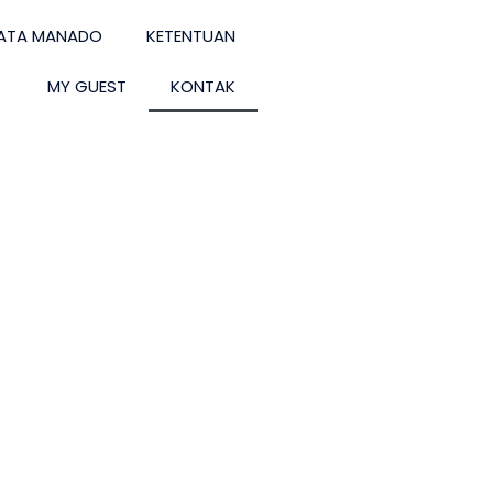
ATA MANADO
KETENTUAN
MY GUEST
KONTAK