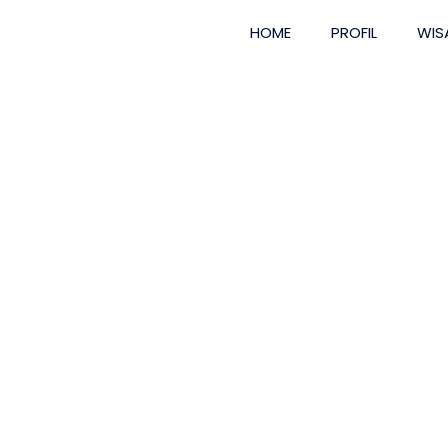
HOME
PROFIL
WIS