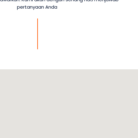
pertanyaan Anda